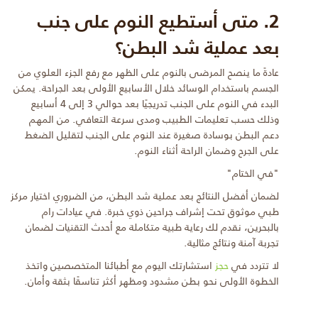
2. متى أستطيع النوم على جنب
بعد عملية شد البطن؟
عادةً ما ينصح المرضى بالنوم على الظهر مع رفع الجزء العلوي من
الجسم باستخدام الوسائد خلال الأسابيع الأولى بعد الجراحة. يمكن
البدء في النوم على الجنب تدريجيًا بعد حوالي 3 إلى 4 أسابيع
وذلك حسب تعليمات الطبيب ومدى سرعة التعافي. من المهم
دعم البطن بوسادة صغيرة عند النوم على الجنب لتقليل الضغط
على الجرح وضمان الراحة أثناء النوم.
"في الختام"
لضمان أفضل النتائج بعد عملية شد البطن، من الضروري اختيار مركز
طبي موثوق تحت إشراف جراحين ذوي خبرة. في عيادات رام
بالبحرين، نقدم لك رعاية طبية متكاملة مع أحدث التقنيات لضمان
تجربة آمنة ونتائج مثالية.
لا تتردد في
حجز
استشارتك اليوم مع أطبائنا المتخصصين واتخذ
الخطوة الأولى نحو بطن مشدود ومظهر أكثر تناسقًا بثقة وأمان.