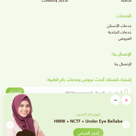
الأطباء
الأخبار والمقالات
الخدمات:
خدمات الأسنان
خدمات الجلدية
العروض
الإتصال بنا:
الإتصال بنا
إشترك لتصلك أحدث عروض وخدمات رام الطبية:
أدخل رقم الجوال
إشترك
close
−
×
Minimize
تابعنا على وسائل التواصل الإجتماعي
فروع رام البحرين
Jalupro Super + Exosome + NCTF
إحجز العرض