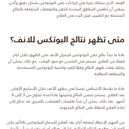
الوجه، الذي يمتلك خبرة في إجراءات حقن البوتوكس بشكل دقيق وآمن.
ينبغي أن تُناقش المناطق المحددة للحقن والتوقعات المتعلقة بالنتائج
المحتملة مع الطبيب قبل البدء في العلاج.
متى تظهر نتائج البوتكس للانف؟
عادةً ما تبدأ نتائج حقن البوتوكس لتجميل الأنف في الظهور خلال أيام
قليلة من العلاج، تستمر في التحسن مع مرور الوقت. مع ذلك، يمكن أن
يختلف وقت ظهور النتائج وفقًا للفرد ولكمية البوتوكس المستخدمة
والمنطقة المعالجة.
عادةً ما يلاحظ الأشخاص تحسنًا في مظهر الأنف خلال الأسابيع الأولى
بعد العلاج. يستمر تحسن النتائج وتثبيتها عادةً لمدة تتراوح من 3 إلى 6
أشهر. بعد ذلك، يمكن أن تبدأ تقلصات العضلات بالتدريج، قد تحتاج إلى
إعادة العلاج للحفاظ على النتائج المرغوبة.
من المهم الانتظار لبضعة أيام بعد العلاج للسماح للبوتوكس بالتأثير على
العضلات وظهور النتائج النهائية. إذا كان هناك أي استفسار بشأن تأثيرات