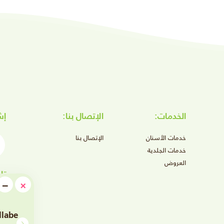
الخدمات:
الإتصال بنا:
إش
أدخ
خدمات الأسنان
الإتصال بنا
خدمات الجلدية
العروض
109
تا
e
−
×
دينار بحريني
imize
فروع رام البحرين
llabe
Hydrafacial + HMW + 