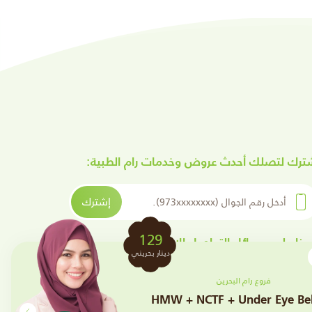
ترك لتصلك أحدث عروض وخدمات رام الطبية:
ل رقم الجوال
إشترك
129
بعنا على وسائل التواصل الإجتماعي
clos
دينار بحريني
Min
فروع رام البحرين
HMW + NCTF + Under Eye Be