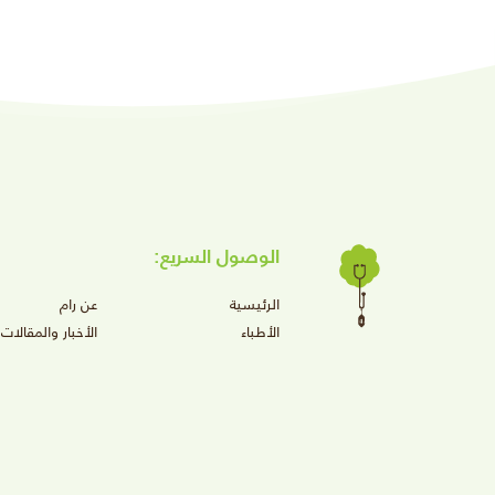
الوصول السريع:
الرئيسية
عن رام
الأطباء
الأخبار والمقالات
149
دينار بحريني
لبحرين
+ جلسة اكزوزوم
Lip Booster
ا