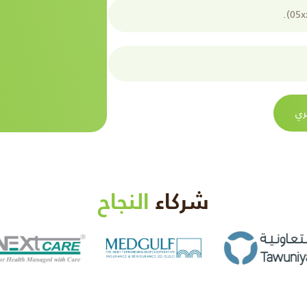
ري
شركاء
النجاح