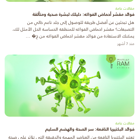
مقالات عامة
فوائد مقشر أحماض الفواكه: دليلك لبشرة صحية ومتألقة
هل تبحثين عن أفضل طريقة للوصول إلى جلد ناعم خالي من
التصبغات؟ مقشر احماض الفواكه للمنطقة الحساسة الحل الأمثل لك،
يمكنك الاستفادة من فوائد مقشر احماض الفواكه من خ� ...
منذ 7 أشهر
مقالات عامة
فوائد البكتيريا النافعة: سر الصحة والهضم السليم
تعتبر البكتيريا النافعة من العناصر المهمة والدقيقة التي تؤثر على صحة