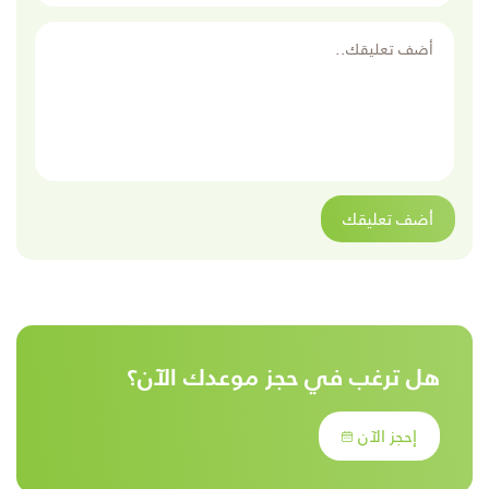
أضف تعليقك
أضف تعليقك
هل ترغب في حجز موعدك الآن؟
إحجز الآن