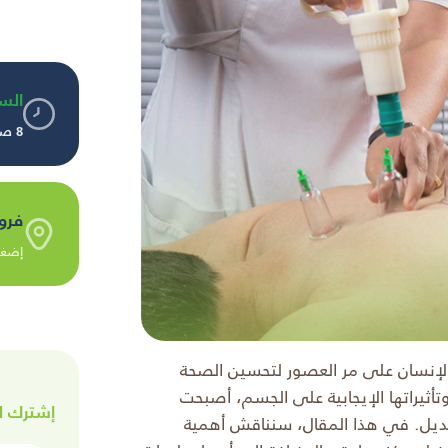
الس
8 صباحًا حتى 10 مساءً
فرو
إضغط
 الإنسان على مر العصور لتحسين الصحة
أثيراتها الإيجابية على الجسم، أصبحت
إشترك ل
لبديل. في هذا المقال، سنناقش أهمية