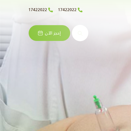
17422022
17422022
البحث
إحجز الآن