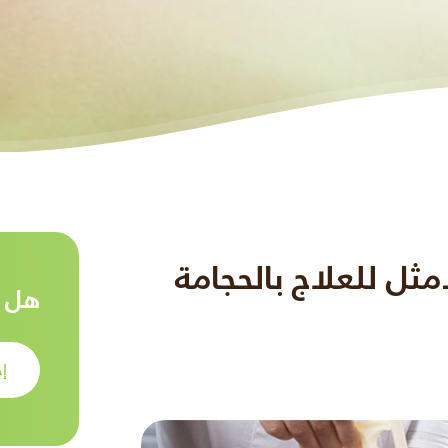
مثل للعلاج بالحجامة
هل ت
إح