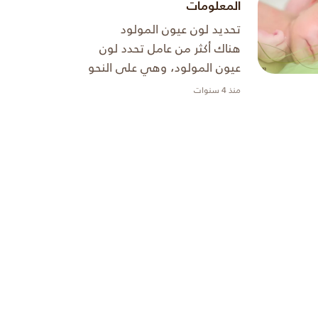
المعلومات
تحديد لون عيون المولود
هناك أكثر من عامل تحدد لون
عيون المولود، وهي على النحو
الآتي: 1. الزيجوت الأشخاص
منذ 4 سنوات
لديهم نسختان من كل جين،
واحد منهم يرث من الأم والآخر
...