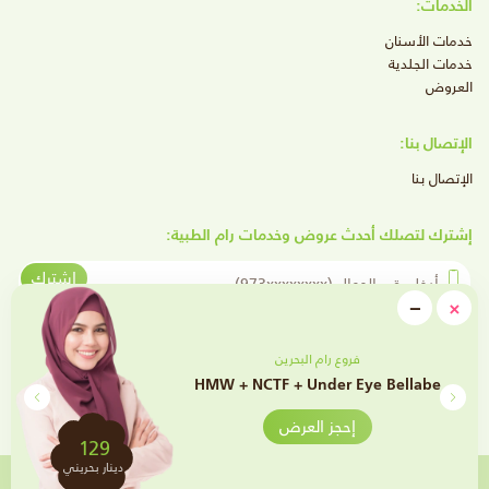
الخدمات:
خدمات الأسنان
خدمات الجلدية
العروض
الإتصال بنا:
الإتصال بنا
إشترك لتصلك أحدث عروض وخدمات رام الطبية:
أدخل رقم الجوال
إشترك
close
−
×
Minimize
تابعنا على وسائل التواصل الإجتماعي
فروع رام البحرين
HMW + NCTF + Under Eye Bellabe
إحجز العرض
129
دينار بحريني
تم تطويره بواسطة